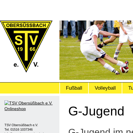
Fußball
Volleyball
T
G-Jugend
TSV Obersüßbach e.V.
G-Jugend im n
Tel. 01516 1037346