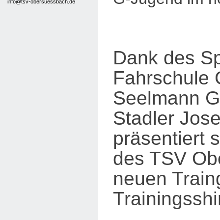
info@tsv-obersuessbach.de
Dank des Sp
Fahrschule 
Seelmann G
Stadler Jos
präsentiert 
des TSV Ob
neuen Trai
Trainingsshi